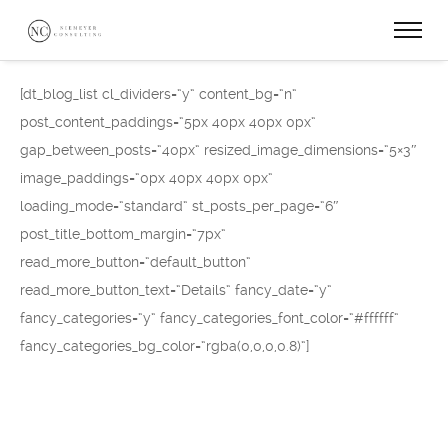
[dt_blog_list cl_dividers=“y“ content_bg=“n“
post_content_paddings=“5px 40px 40px 0px“
gap_between_posts=“40px“ resized_image_dimensions=“5×3″
image_paddings=“0px 40px 40px 0px“
loading_mode=“standard“ st_posts_per_page=“6″
post_title_bottom_margin=“7px“
read_more_button=“default_button“
read_more_button_text=“Details“ fancy_date=“y“
fancy_categories=“y“ fancy_categories_font_color=“#ffffff“
fancy_categories_bg_color=“rgba(0,0,0,0.8)“]