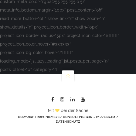
custom_meta_color=“rgba(255,255,255,0.5)“
meta_info_bottom_margin=“10px“ post_content=“off“
read_more_button=“off“ show_link=“n“ show_zoom=“n“
show_details=“n“ project_icon_border_width=“0px“
project_icon_border_radius=“5px“ project_icon_color=“#ffffff“
project_icon_color_hover=“#333333″
project_icon_bg_color_hover=“#ffffff“
loading_mode=“js_lazy_loading“ jsl_posts_per_page=“9″
posts_offset=“0″ category=““]
Mit
bei der Sache
COPYRIGHT 2022 NIEMEYER CONSULTING GBR -
IMPRESSUM
/
DATENSCHUTZ