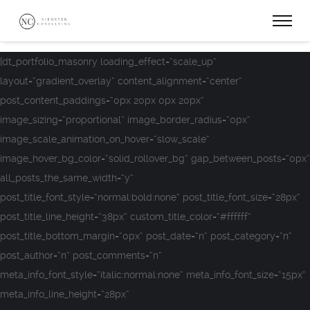
[dt_portfolio_masonry loading_effect=“scale_up“
layout=“gradient_overlay“ content_alignment=“center“
post_content_paddings=“0px 20px 0px 20px“
image_sizing=“proportional“ image_border_radius=“0px“
image_scale_animation_on_hover=“slow_scale“
image_hover_bg_color=“solid_rollover_bg“ gap_between_posts=“0px“
all_posts_the_same_width=“y“
post_title_font_style=“normal:bold:none“ post_title_font_size=“28px“
post_title_line_height=“38px“ custom_title_color=“#ffffff“
post_title_bottom_margin=“0px“ post_date=“n“ post_category=“n“
post_author=“n“ post_comments=“n“
meta_info_font_style=“italic:normal:none“ meta_info_font_size=“15px“
meta_info_line_height=“28px“