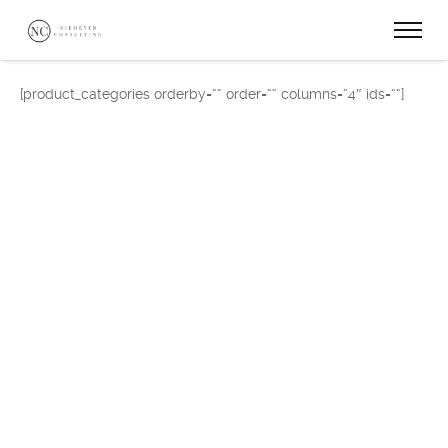
[product_categories orderby=““ order=““ columns=“4″ ids=““]