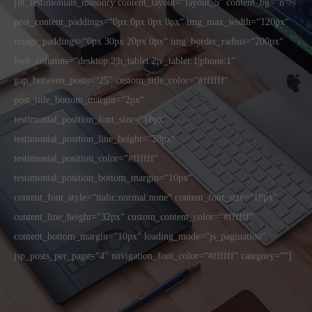
[dt_testimonials_masonry content_layout=“layout_5″ content_bg=“n“
post_content_paddings=“0px 0px 0px 0px“ img_max_width=“120px“
image_paddings=“0px 30px 20px 0px“ img_border_radius=“200px“
bwb_columns=“desktop:2|h_tablet:2|v_tablet:1|phone:1″
gap_between_posts=“25″ custom_title_color=“#ffffff“
post_title_bottom_margin=“2px“
testimonial_position_font_size=“18px“
testimonial_position_line_height=“28px“
testimonial_position_color=“#ffffff“
testimonial_position_bottom_margin=“10px“
content_font_style=“italic:normal:none“ content_font_size=“18px“
content_line_height=“32px“ custom_content_color=“#ffffff“
content_bottom_margin=“10px“ loading_mode=“js_pagination“
jsp_posts_per_page=“4″ navigation_font_color=“#ffffff“ category=““]