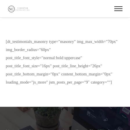
[dt_testimonials_masonry type=“masonry“ img_max_width=“70px“
img_border_radius=“60px“
post_title_font_style=“normal:bold:uppercase“
post_title_font_size=“16px“ post_title_line_height=“26px“
post_title_bottom_margin=“0px“ content_bottom_margin=“0px“
loading_mode=“js_more“ jsm_posts_per_page=“9″ category=““]