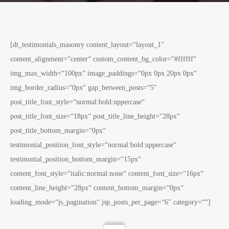
[dt_testimonials_masonry content_layout=“layout_1″
content_alignment=“center“ custom_content_bg_color=“#ffffff“
img_max_width=“100px“ image_paddings=“0px 0px 20px 0px“
img_border_radius=“0px“ gap_between_posts=“5″
post_title_font_style=“normal:bold:uppercase“
post_title_font_size=“18px“ post_title_line_height=“28px“
post_title_bottom_margin=“0px“
testimonial_position_font_style=“normal:bold:uppercase“
testimonial_position_bottom_margin=“15px“
content_font_style=“italic:normal:none“ content_font_size=“16px“
content_line_height=“28px“ content_bottom_margin=“0px“
loading_mode=“js_pagination“ jsp_posts_per_page=“6″ category=““]